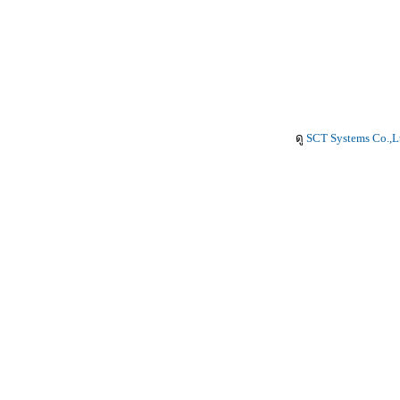
ดู
SCT Systems Co.,L